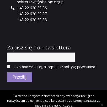
sekretariat@shalom.org.pl
+48 22 620 30 36
+48 22 620 30 37
+48 22 620 30 38
Zapisz się do newslettera
Przechodząc dalej, akceptujesz politykę prywatności
Copyright © 2018 Fundacja Shalom.
Polityka
Ta strona korzysta z ciasteczek aby świadczyć usługi na
najwyższym poziomie. Dalsze korzystanie ze strony oznacza, że
prywatności.
zgadzasz się na ich użycie.