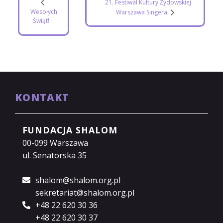
21. Festiwal Kultury Żydowskiej
Wesołych
Warszawa Singera
Świąt!
KONTAKT
FUNDACJA SHALOM
00-099 Warszawa
ul. Senatorska 35
shalom@shalom.org.pl
sekretariat@shalom.org.pl
+48 22 620 30 36
+48 22 620 30 37