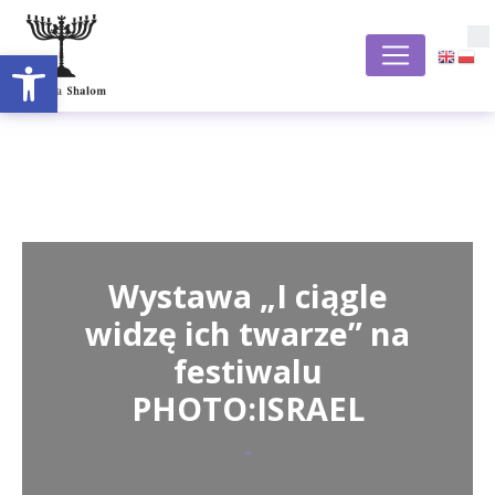
Otwórz pasek narzędzi
S
Wystawa „I ciągle
widzę ich twarze” na
festiwalu
PHOTO:ISRAEL
-