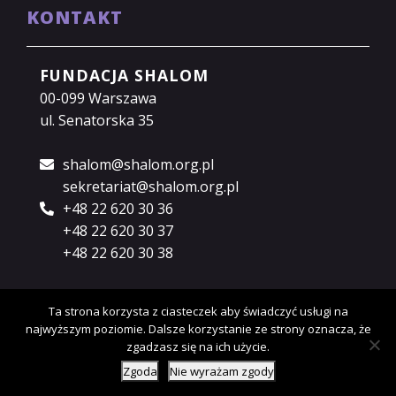
KONTAKT
FUNDACJA SHALOM
00-099 Warszawa
ul. Senatorska 35
shalom@shalom.org.pl
sekretariat@shalom.org.pl
+48 22 620 30 36
+48 22 620 30 37
+48 22 620 30 38
Ta strona korzysta z ciasteczek aby świadczyć usługi na
najwyższym poziomie. Dalsze korzystanie ze strony oznacza, że
Copyright © 2018 Fundacja Shalom.
Polityka
zgadzasz się na ich użycie.
prywatności.
Zgoda
Nie wyrażam zgody
Designed by