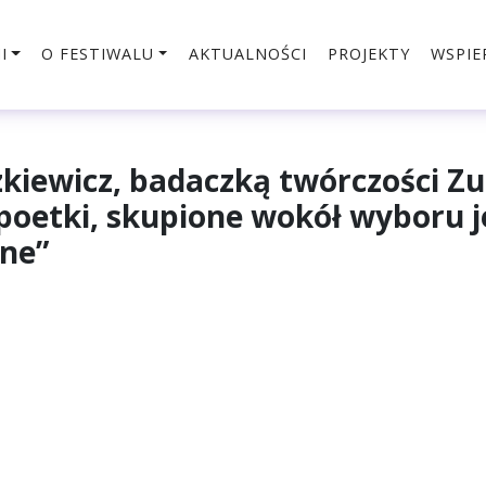
I
O FESTIWALU
AKTUALNOŚCI
PROJEKTY
WSPIE
zkiewicz, badaczką twórczości Z
oetki, skupione wokół wyboru je
ne”