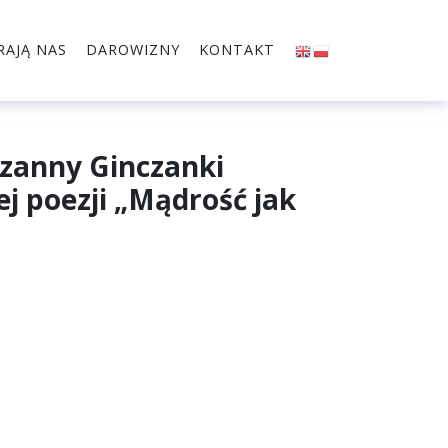
RAJĄ NAS
DAROWIZNY
KONTAKT
uzanny Ginczanki
j poezji „Mądrość jak