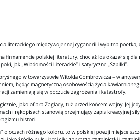
cia literackiego międzywojennej cyganerii i wybitna poetka,
na firmamencie polskiej literatury, chociaż los okazał się dl
oki, jak „Wiadomości Literackie” i satyryczne „Szpilki”.
pryśnego w towarzystwie Witolda Gombrowicza – w antysemic
iem, będąc magnetyczną osobowością życia kawiarnianego st
cji zamieniają się w poczucie zagrożenia i katastrofy.
agicznie, jako ofiara Zagłady, tuż przed końcem wojny. Jej 
ach i rękopisach stanowią przejmujący zapis kreacyjnej sił
agizmu historii.
” o oczach różnego koloru, to w polskiej poezji miejsce sz
 jako źródło pulsującej siły, zaprasza czytelniczki i czytel