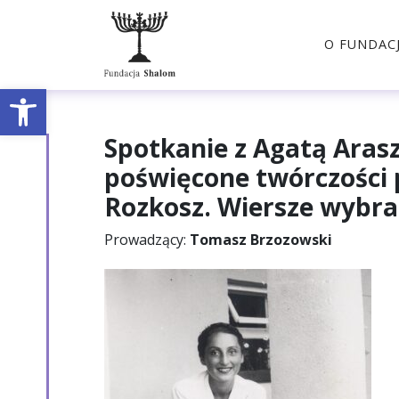
O FUNDACJ
Otwórz pasek narzędzi
Spotkanie
z Agatą Aras
poświęcone twórczości p
Rozkosz. Wiersze wybra
Prowadzący:
Tomasz Brzozowski