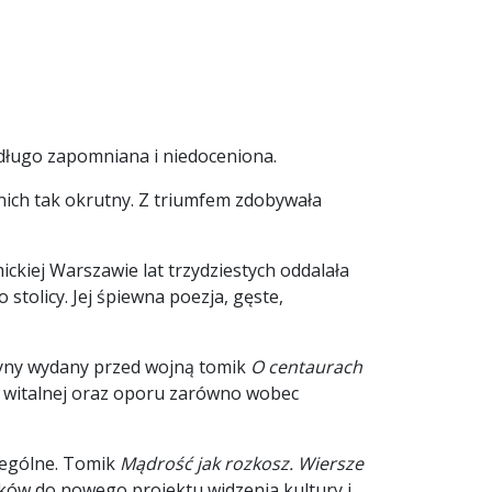
 długo zapomniana i niedoceniona.
a nich tak okrutny. Z triumfem zdobywała
kiej Warszawie lat trzydziestych oddalała
olicy. Jej śpiewna poezja, gęste,
jedyny wydany przed wojną tomik
O centaurach
y witalnej oraz oporu zarówno wobec
czególne. Tomik
Mądrość jak rozkosz. Wiersze
ników do nowego projektu widzenia kultury i