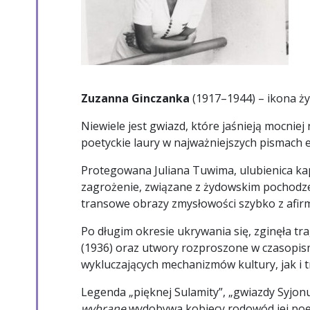
Zuzanna Ginczanka
(1917–1944) – ikona ży
Niewiele jest gwiazd, które jaśnieją mocniej 
poetyckie laury w najważniejszych pismach ep
Protegowana Juliana Tuwima, ulubienica ka
zagrożenie, związane z żydowskim pochodzen
transowe obrazy zmysłowości szybko z afirma
Po długim okresie ukrywania się, zginęła tr
(1936) oraz utwory rozproszone w czasopism
wykluczających mechanizmów kultury, jak i tr
Legenda „pięknej Sulamity”, „gwiazdy Syjonu
wybrane
wydobywa kobiecy rodowód jej poezji