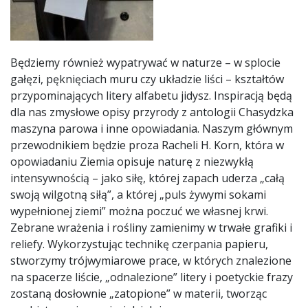
Będziemy również wypatrywać w naturze – w splocie
gałęzi, pęknięciach muru czy układzie liści – kształtów
przypominających litery alfabetu jidysz. Inspiracją będą
dla nas zmysłowe opisy przyrody z antologii Chasydzka
maszyna parowa i inne opowiadania. Naszym głównym
przewodnikiem będzie proza Racheli H. Korn, która w
opowiadaniu Ziemia opisuje naturę z niezwykłą
intensywnością – jako siłę, której zapach uderza „całą
swoją wilgotną siłą”, a której „puls żywymi sokami
wypełnionej ziemi” można poczuć we własnej krwi.
Zebrane wrażenia i rośliny zamienimy w trwałe grafiki i
reliefy. Wykorzystując technikę czerpania papieru,
stworzymy trójwymiarowe prace, w których znalezione
na spacerze liście, „odnalezione” litery i poetyckie frazy
zostaną dosłownie „zatopione” w materii, tworząc