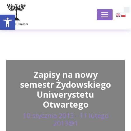
Otwórz pasek narzędzi
S
Zapisy na nowy
semestr Żydowskiego
Uniwerystetu
Otwartego
10 stycznia 2013 - 11 lutego
2013@1