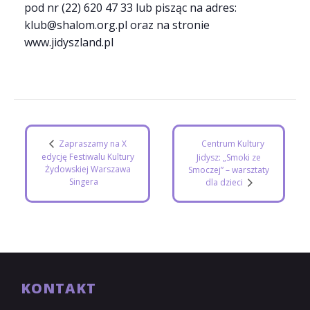
pod nr (22) 620 47 33 lub pisząc na adres:
klub@shalom.org.pl oraz na stronie
www.jidyszland.pl
Zapraszamy na X
Centrum Kultury
edycję Festiwalu Kultury
Jidysz: „Smoki ze
Żydowskiej Warszawa
Smoczej” – warsztaty
Singera
dla dzieci
KONTAKT