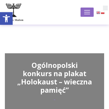
Otwórz pasek narzędzi
S
Ogólnopolski
konkurs na plakat
„Holokaust – wieczna
pamięć”
-