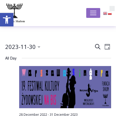
Open toolbar
S
Event
Ev
2023-11-30
Search
Day
Vi
Select
Searc
All Day
date.
Na
and
Views
Navig
28 December 2022
-
31 December 2023