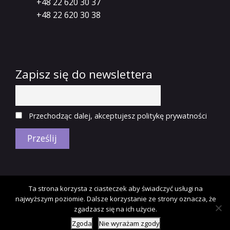
+48 22 620 30 37
+48 22 620 30 38
Zapisz się do newslettera
Przechodząc dalej, akceptujesz politykę prywatności
Copyright © 2018 Fundacja Shalom.
Polityka
Ta strona korzysta z ciasteczek aby świadczyć usługi na
prywatności.
najwyższym poziomie. Dalsze korzystanie ze strony oznacza, że
Designed by
zgadzasz się na ich użycie.
Zgoda
Nie wyrażam zgody