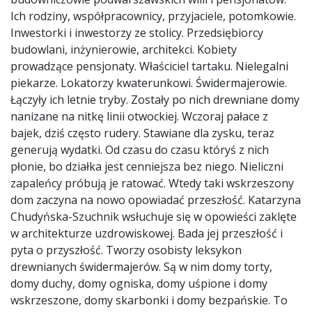
Ich rodziny, współpracownicy, przyjaciele, potomkowie.
Inwestorki i inwestorzy ze stolicy. Przedsiębiorcy
budowlani, inżynierowie, architekci. Kobiety
prowadzące pensjonaty. Właściciel tartaku. Nielegalni
piekarze. Lokatorzy kwaterunkowi. Świdermajerowie.
Łączyły ich letnie tryby. Zostały po nich drewniane domy
nanizane na nitkę linii otwockiej. Wczoraj pałace z
bajek, dziś często rudery. Stawiane dla zysku, teraz
generują wydatki. Od czasu do czasu któryś z nich
płonie, bo działka jest cenniejsza bez niego. Nieliczni
zapaleńcy próbują je ratować. Wtedy taki wskrzeszony
dom zaczyna na nowo opowiadać przeszłość. Katarzyna
Chudyńska-Szuchnik wsłuchuje się w opowieści zaklęte
w architekturze uzdrowiskowej. Bada jej przeszłość i
pyta o przyszłość. Tworzy osobisty leksykon
drewnianych świdermajerów. Są w nim domy torty,
domy duchy, domy ogniska, domy uśpione i domy
wskrzeszone, domy skarbonki i domy bezpańskie. To