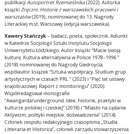
publikacji
Autoportret Rzemieślnika
(2022). Autorka
książki
Zręczni. Historie z warszawskich pracowni i
warsztatów
(2019), nominowanej do 13. Nagrody
Literackiej m.st. Warszawy (edycja warszawska).
Xawery Stańczyk
– badacz, poeta, społecznik. Adiunkt
w Katedrze Socjologii Sztuki Instytutu Socjologii
Uniwersytetu Łódzkiego. Autor książki “Macie swoją
kulturę. Kultura alternatywna w Polsce 1978–1996 ”
(2018) nominowanej do Nagrody Giedroycia;
współautor książek “Sztuka współpracy. Studium grup
artystycznych w czasach PRL ” (2023) i “Pięć lat ustawy
krajobrazowej. Raport z monitoringu” (2020).
Współredagował monografie
“Awangarda/underground. Idee, historie, praktyki w
kulturze polskiej i czeskiej” (2018) i “Miasto na żądanie.
Aktywizm, polityki miejskie, doświadczenia” (2014).
Członek zespołu redakcyjnego czasopisma „Studia
Litteraria et Historica”, członek zarządu stowarzyszenia