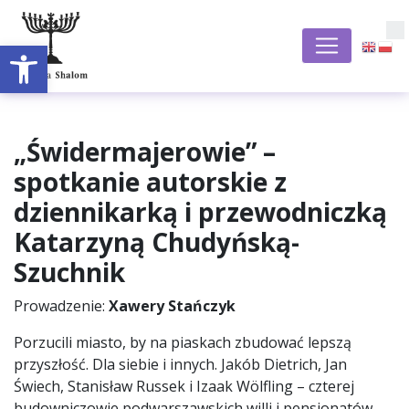
Open toolbar
S
„Świdermajerowie” –
spotkanie autorskie z
dziennikarką i przewodniczką
Katarzyną Chudyńską-
Szuchnik
Prowadzenie:
Xawery Stańczyk
Porzucili miasto, by na piaskach zbudować lepszą
przyszłość. Dla siebie i innych. Jakób Dietrich, Jan
Świech, Stanisław Russek i Izaak Wölfling – czterej
budowniczowie podwarszawskich willi i pensjonatów.