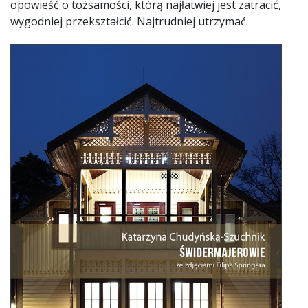
opowieść o tożsamości, którą najłatwiej jest zatracić,
wygodniej przekształcić. Najtrudniej utrzymać.