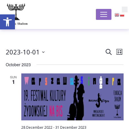
Open toolbar
S
Event
Ev
2023-10-01
Search
List
Vi
Select
Searc
October 2023
date.
Na
and
SUN
1
Views
Navig
28 December 2022
-
31 December 2023