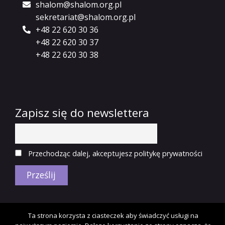
shalom@shalom.org.pl
sekretariat@shalom.org.pl
+48 22 620 30 36
+48 22 620 30 37
+48 22 620 30 38
Zapisz się do newslettera
Przechodząc dalej, akceptujesz politykę prywatności
Copyright © 2018 Fundacja Shalom.
Polityka
Ta strona korzysta z ciasteczek aby świadczyć usługi na