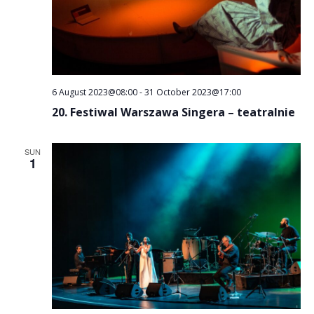
6 August 2023@08:00
-
31 October 2023@17:00
20. Festiwal Warszawa Singera – teatralnie
SUN
1