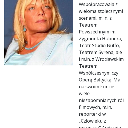
Współpracowała z
wieloma stołecznymi
scenami, m.in. z
Teatrem
Powszechnym im.
Zygmunta Hübnera,
Teatr Studio Buffo,
Teatrem Syrena, ale
i m.in. z Wrocławskim
Teatrem
Współczesnym czy
Operą Bałtycką. Ma
na swoim koncie
wiele
niezapomnianych ról
filmowych, m.in.
reporterki w
„Człowieku z
marmuru” Andrzeja