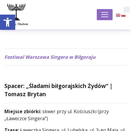
Otwórz pasek narzędzi
S
Festiwal Warszawa Singera w Biłgoraju
Spacer: „Śladami biłgorajskich Żydów” |
Tomasz Brytan
Miejsce zbiórki:
skwer przy ul. Kościuszki (przy
„Ławeczce Singera”)
Trasa:
Ławeczka Singera, ul. Lubelska, ul. 3-go Maja, ul.